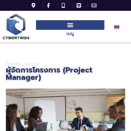
เมนู
P
R
O
J
E
C
T
M
A
ผู้จัดการโครงการ
(Project
Manager)