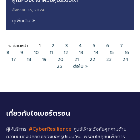
สิงหาคม 16, 2024
ดูเพิ่มเติม »
« ก่อนหน้า
1
2
3
4
5
6
7
8
9
10
11
12
13
14
15
16
17
18
19
20
21
22
23
24
25
ต่อไป »
เกี่ยวกับไซเบอร์ตรอน
ผู้ให้บริการ
#CyberResilience
ศูนย์เฝ้าระวังภัยคุกคามด้าน
ความมั่นคงปลอดภัยไซเบอร์รูปแบบใหม่ พร้อมโซลูชั่นเพื่อการ