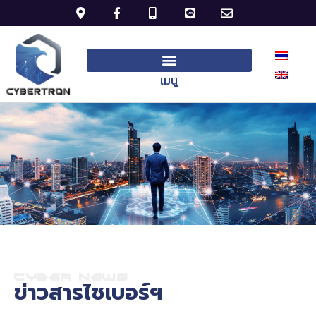
เมนู
C
Y
B
E
R
N
E
W
S
ข่าวสารไซเบอร์ฯ