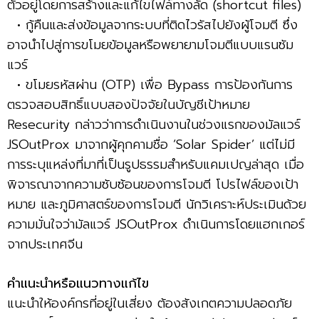
ตัวอยู่โดยการสร้างและแก้ไขไฟล์ทางลัด (shortcut files)
• กู้คืนและส่งข้อมูลจากระบบที่ติดไวรัสไปยังผู้โจมตี ซึ่ง
อาจนำไปสู่การขโมยข้อมูลหรือพยายามโจมตีแบบแรนซัม
แวร์
• ขโมยรหัสผ่าน (OTP) เพื่อ Bypass การป้องกันการ
ตรวจสอบสิทธิ์แบบสองปัจจัยในบัญชีเป้าหมาย
Resecurity กล่าวว่าการดำเนินงานในช่วงแรกของมัลแวร์
JSOutProx มาจากผู้คุกคามชื่อ ‘Solar Spider’ แต่ไม่มี
การระบุแหล่งที่มาที่เป็นรูปธรรมสำหรับแคมเปญล่าสุด เมื่อ
พิจารณาจากความซับซ้อนของการโจมตี โปรไฟล์ของเป้า
หมาย และภูมิศาสตร์ของการโจมตี นักวิเคราะห์ประเมินด้วย
ความมั่นใจว่ามัลแวร์ JSOutProx ดำเนินการโดยแฮกเกอร์
จากประเทศจีน
คำแนะนำหรือแนวทางแก้ไข
แนะนำให้องค์กรที่อยู่ในเสี่ยง ต้องสังเกตความปลอดภัย