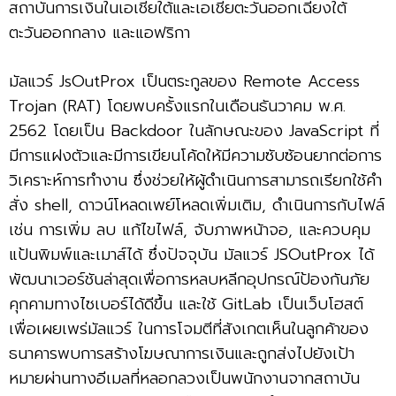
สถาบันการเงินในเอเชียใต้และเอเชียตะวันออกเฉียงใต้
ตะวันออกกลาง และแอฟริกา
มัลแวร์ JsOutProx เป็นตระกูลของ Remote Access
Trojan (RAT) โดยพบครั้งแรกในเดือนธันวาคม พ.ศ.
2562 โดยเป็น Backdoor ในลักษณะของ JavaScript ที่
มีการแฝงตัวและมีการเขียนโค้ดให้มีความซับซ้อนยากต่อการ
วิเคราะห์การทำงาน ซึ่งช่วยให้ผู้ดำเนินการสามารถเรียกใช้คำ
สั่ง shell, ดาวน์โหลดเพย์โหลดเพิ่มเติม, ดำเนินการกับไฟล์
เช่น การเพิ่ม ลบ แก้ไขไฟล์, จับภาพหน้าจอ, และควบคุม
แป้นพิมพ์และเมาส์ได้ ซึ่งปัจจุบัน มัลแวร์ JSOutProx ได้
พัฒนาเวอร์ชันล่าสุดเพื่อการหลบหลีกอุปกรณ์ป้องกันภัย
คุกคามทางไซเบอร์ได้ดีขึ้น และใช้ GitLab เป็นเว็บโฮสต์
เพื่อเผยเพร่มัลแวร์ ในการโจมตีที่สังเกตเห็นในลูกค้าของ
ธนาคารพบการสร้างโฆษณาการเงินและถูกส่งไปยังเป้า
หมายผ่านทางอีเมลที่หลอกลวงเป็นพนักงานจากสถาบัน