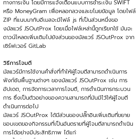
ทางการเงิน โดยมีการแจ้งเตือนแบบการชำระเงิน SWIFT
หรือ MoneyGram เพื่อหลอกลวงและขโมยข้อมูล โดยไฟล์
ZIP ที่แนบมากับอีเมลจะมีไฟล์ .js ที่เป็นส่วนหนึ่งขอ
งมัลแวร์ JSOutProx โดยเมื่อไฟล์เหล่านี้ถูกเรียกใช้ มันจะ
ดาวน์โหลดเพิ่มเติมไปยังส่วนของมัลแวร์ JSOutProx จาก
เซิร์ฟเวอร์ GitLab
วิธีการโจมตี
มัลแวร์มีการใช้งานคำสั่งที่ทำให้ผู้โจมตีสามารถดำเนินการ
ฟังก์ชันพื้นฐานต่างๆ ของมัลแวร์ JSOutProx เช่น การ
อัปเดต, การจัดการเวลาการโจมตี, การดำเนินการกระบวน
การ ซึ่งเป็นตัวอย่างของความสามารถที่มันมีไว้ให้ผู้โจมตี
ดำเนินการต่อไป
มัลแวร์ JSOutProx ได้มีส่วนของปลั๊กอินเพิ่มเติมที่ขยาย
ขอบเขตของกิจกรรมที่เป็นอันตรายที่ผู้โจมตีสามารถดำเนิน
การได้อย่างมีประสิทธิภาพ ได้แก่: