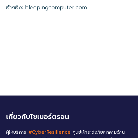
อ้างอิง: bleepingcomputer.com
#ข่าวไซเบอร์ #ภัยคุกคาม #ช่องโหว่ #Aruba
#CVE-2023-22747 #CVE #CVSS #CVE-2023-
22748 #CVE-2023-22749 #CVE-2023-22750
#CVE-2023-22751 #CVE-2023-22752
#Aruba Networks fixes six critical
vulnerabilities in ArubaOS
เกี่ยวกับไซเบอร์ตรอน
ผู้ให้บริการ
#CyberResilience
ศูนย์เฝ้าระวังภัยคุกคามด้าน