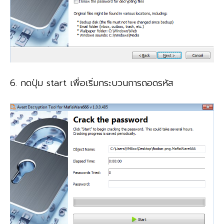
6. กดปุ่ม start เพื่อเริ่มกระบวนการถอดรหัส