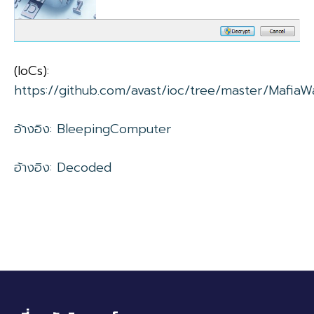
(IoCs):
https://github.com/avast/ioc/tree/master/Mafia
อ้างอิง: BleepingComputer
อ้างอิง: Decoded