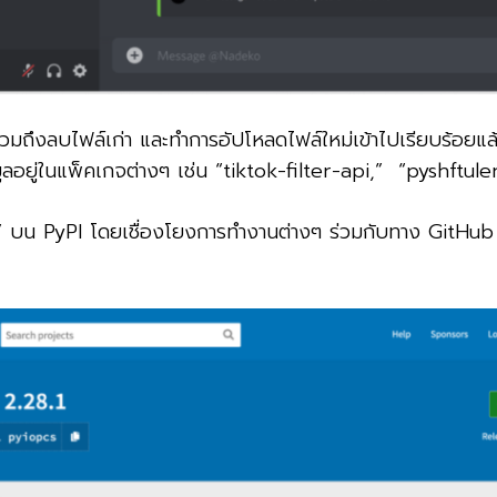
ค รวมถึงลบไฟล์เก่า และทำการอัปโหลดไฟล์ใหม่เข้าไปเรียบร้อยแ
มูลอยู่ในแพ็คเกจต่างๆ เช่น “tiktok-filter-api,” “pyshftul
” บน PyPI โดยเชื่องโยงการทำงานต่างๆ ร่วมกับทาง GitHub ที่ไ