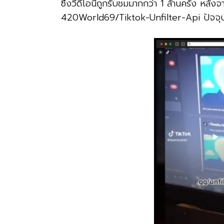
ซึ่งวีดีโอนี้ถูกรับชมมากกว่า 1 ล้านครั้ง หลัง
420World69/Tiktok-Unfilter-Api ปัจจุบั