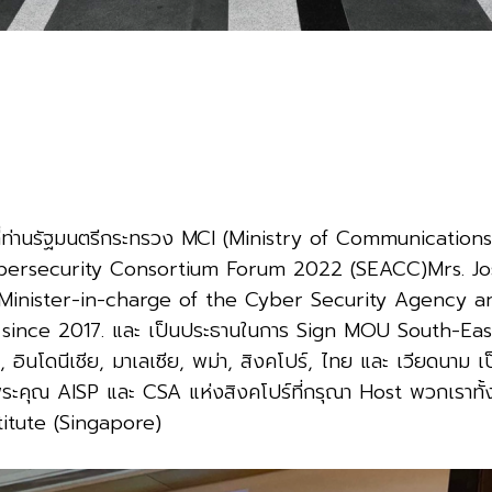
ิที่ท่านรัฐมนตรีกระทรวง
MCI (Ministry of Communications 
bersecurity Consortium Forum 2022 (SEACC)Mrs. J
nister-in-charge of the Cyber Security Agency and
 since 2017.
และ
เป็นประธานในการ
Sign MOU South-East
,
อินโดนีเชีย
,
มาเลเซีย
,
พม่า
,
สิงคโปร์
,
ไทย
และ
เวียดนาม
เ
ระคุณ
AISP
และ
CSA
แห่งสิงคโปร์ที่กรุณา
Host
พวกเราทั้
itute (Singapore)