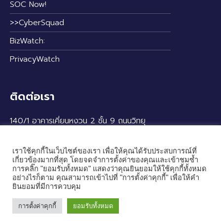
SOC Now!
>>CyberSquad
BizWatch:
PrivacyWatch
ติดต่อเรา
140/1 อาคารเคี่ยนหงวน 2 ชั้น 9 ถนนวิทยุ
แขวงลุมพินี เขตปทุมวัน กรุงเทพฯ 10330
เราใช้คุกกี้ในเว็บไซต์ของเรา เพื่อให้คุณได้รับประสบการณ์ที่
เกี่ยวข้องมากที่สุด โดยจดจำการตั้งค่าของคุณและเข้าชมซ้ำ
การคลิ๊ก "ยอมรับทั้งหมด" แสดงว่าคุณยินยอมให้ใช้คุกกี้ทั้งหมด
อย่างไรก็ตาม คุณสามารถเข้าไปที่ "การตั้งค่าคุกกี้" เพื่อให้คำ
ยินยอมที่มีการควบคุม
การตั้งค่าคุกกี้
ยอมรับทั้งหมด
© 2024 — Cybertron Co., Ltd. All rights reserved.