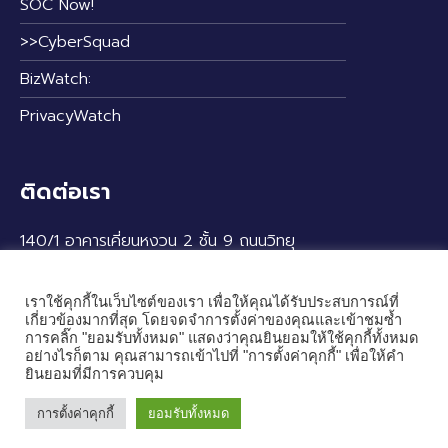
SOC Now!
>>CyberSquad
BizWatch:
PrivacyWatch
ติดต่อเรา
140/1 อาคารเคี่ยนหงวน 2 ชั้น 9 ถนนวิทยุ
แขวงลุมพินี เขตปทุมวัน กรุงเทพฯ 10330
เราใช้คุกกี้ในเว็บไซต์ของเรา เพื่อให้คุณได้รับประสบการณ์ที่
เกี่ยวข้องมากที่สุด โดยจดจำการตั้งค่าของคุณและเข้าชมซ้ำ
การคลิ๊ก "ยอมรับทั้งหมด" แสดงว่าคุณยินยอมให้ใช้คุกกี้ทั้งหมด
อย่างไรก็ตาม คุณสามารถเข้าไปที่ "การตั้งค่าคุกกี้" เพื่อให้คำ
ยินยอมที่มีการควบคุม
การตั้งค่าคุกกี้
ยอมรับทั้งหมด
© 2024 — Cybertron Co., Ltd. All rights reserved.