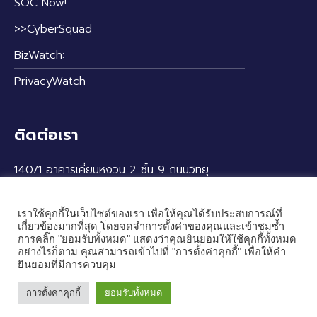
SOC Now!
>>CyberSquad
BizWatch:
PrivacyWatch
ติดต่อเรา
140/1 อาคารเคี่ยนหงวน 2 ชั้น 9 ถนนวิทยุ
แขวงลุมพินี เขตปทุมวัน กรุงเทพฯ 10330
เราใช้คุกกี้ในเว็บไซต์ของเรา เพื่อให้คุณได้รับประสบการณ์ที่
เกี่ยวข้องมากที่สุด โดยจดจำการตั้งค่าของคุณและเข้าชมซ้ำ
การคลิ๊ก "ยอมรับทั้งหมด" แสดงว่าคุณยินยอมให้ใช้คุกกี้ทั้งหมด
อย่างไรก็ตาม คุณสามารถเข้าไปที่ "การตั้งค่าคุกกี้" เพื่อให้คำ
ยินยอมที่มีการควบคุม
การตั้งค่าคุกกี้
ยอมรับทั้งหมด
© 2024 — Cybertron Co., Ltd. All rights reserved.