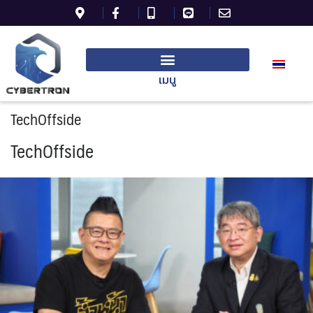
เมนู
TechOffside
TechOffside