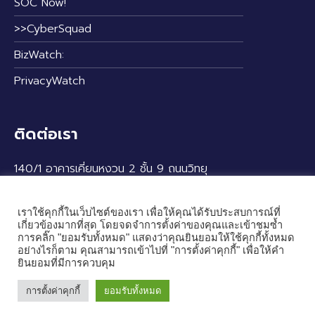
SOC Now!
>>CyberSquad
BizWatch:
PrivacyWatch
ติดต่อเรา
140/1 อาคารเคี่ยนหงวน 2 ชั้น 9 ถนนวิทยุ
แขวงลุมพินี เขตปทุมวัน กรุงเทพฯ 10330
เราใช้คุกกี้ในเว็บไซต์ของเรา เพื่อให้คุณได้รับประสบการณ์ที่
เกี่ยวข้องมากที่สุด โดยจดจำการตั้งค่าของคุณและเข้าชมซ้ำ
การคลิ๊ก "ยอมรับทั้งหมด" แสดงว่าคุณยินยอมให้ใช้คุกกี้ทั้งหมด
อย่างไรก็ตาม คุณสามารถเข้าไปที่ "การตั้งค่าคุกกี้" เพื่อให้คำ
ยินยอมที่มีการควบคุม
การตั้งค่าคุกกี้
ยอมรับทั้งหมด
© 2024 — Cybertron Co., Ltd. All rights reserved.