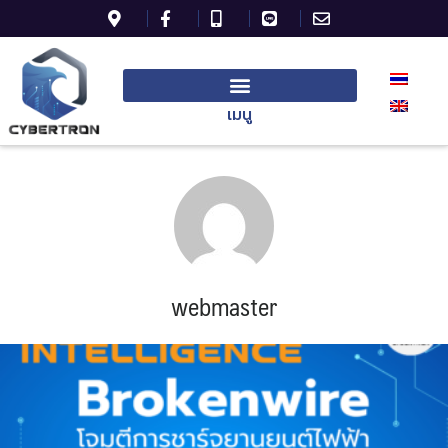
เมนู
webmaster