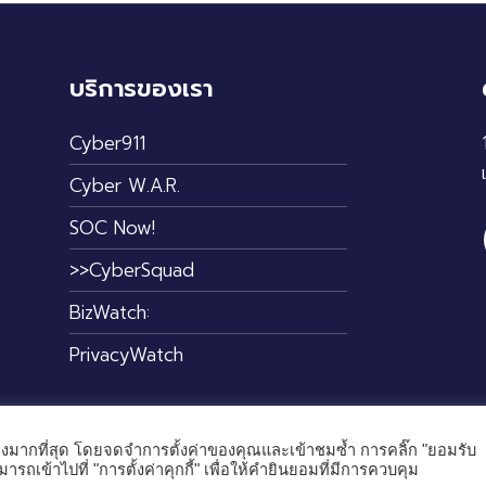
บริการของเรา
Cyber911
Cyber W.A.R.
SOC Now!
>>CyberSquad
BizWatch:
PrivacyWatch
วข้องมากที่สุด โดยจดจำการตั้งค่าของคุณและเข้าชมซ้ำ การคลิ๊ก "ยอมรับ
© 2024 — Cybertron Co., Ltd. All rights reserved.
รถเข้าไปที่ "การตั้งค่าคุกกี้" เพื่อให้คำยินยอมที่มีการควบคุม